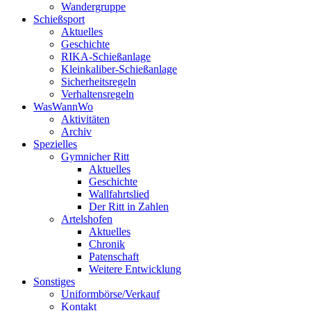
Wandergruppe
Schießsport
Aktuelles
Geschichte
RIKA-Schießanlage
Kleinkaliber-Schießanlage
Sicherheitsregeln
Verhaltensregeln
WasWannWo
Aktivitäten
Archiv
Spezielles
Gymnicher Ritt
Aktuelles
Geschichte
Wallfahrtslied
Der Ritt in Zahlen
Artelshofen
Aktuelles
Chronik
Patenschaft
Weitere Entwicklung
Sonstiges
Uniformbörse/Verkauf
Kontakt