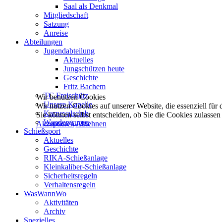
Saal als Denkmal
Mitgliedschaft
Satzung
Anreise
Abteilungen
Jugendabteilung
Aktuelles
Jungschützen heute
Geschichte
Fritz Bachem
TC Freischütz
Wir benutzen Cookies
Unsere Kapelle
Wir nutzen Cookies auf unserer Website, die essenziell für d
Karnevalsclub
Sie können selbst entscheiden, ob Sie die Cookies zulassen
Wandergruppe
Akzeptieren
Ablehnen
Schießsport
Aktuelles
Geschichte
RIKA-Schießanlage
Kleinkaliber-Schießanlage
Sicherheitsregeln
Verhaltensregeln
WasWannWo
Aktivitäten
Archiv
Spezielles