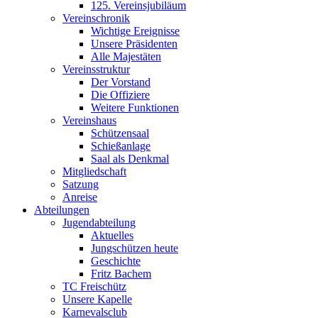
125. Vereinsjubiläum
Vereinschronik
Wichtige Ereignisse
Unsere Präsidenten
Alle Majestäten
Vereinsstruktur
Der Vorstand
Die Offiziere
Weitere Funktionen
Vereinshaus
Schützensaal
Schießanlage
Saal als Denkmal
Mitgliedschaft
Satzung
Anreise
Abteilungen
Jugendabteilung
Aktuelles
Jungschützen heute
Geschichte
Fritz Bachem
TC Freischütz
Unsere Kapelle
Karnevalsclub