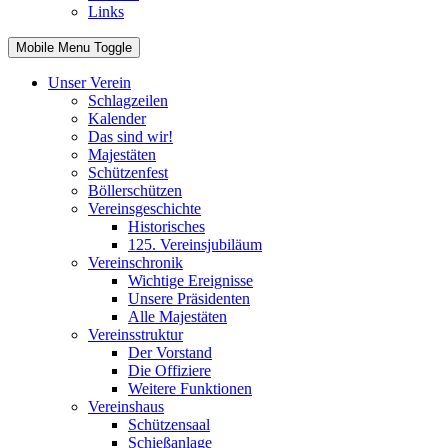
Links
Mobile Menu Toggle
Unser Verein
Schlagzeilen
Kalender
Das sind wir!
Majestäten
Schützenfest
Böllerschützen
Vereinsgeschichte
Historisches
125. Vereinsjubiläum
Vereinschronik
Wichtige Ereignisse
Unsere Präsidenten
Alle Majestäten
Vereinsstruktur
Der Vorstand
Die Offiziere
Weitere Funktionen
Vereinshaus
Schützensaal
Schießanlage