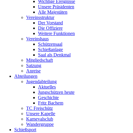
Wichtige Ereignisse
Unsere Präsidenten
Alle Majestäten
Vereinsstruktur
Der Vorstand
Die Offiziere
Weitere Funktionen
Vereinshaus
Schützensaal
Schießanlage
Saal als Denkmal
Mitgliedschaft
Satzung
Anreise
Abteilungen
Jugendabteilung
Aktuelles
Jungschützen heute
Geschichte
Fritz Bachem
TC Freischütz
Unsere Kapelle
Karnevalsclub
Wandergruppe
Schießsport