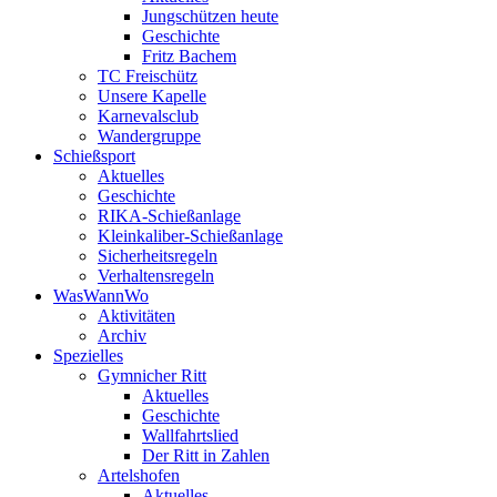
Jungschützen heute
Geschichte
Fritz Bachem
TC Freischütz
Unsere Kapelle
Karnevalsclub
Wandergruppe
Schießsport
Aktuelles
Geschichte
RIKA-Schießanlage
Kleinkaliber-Schießanlage
Sicherheitsregeln
Verhaltensregeln
WasWannWo
Aktivitäten
Archiv
Spezielles
Gymnicher Ritt
Aktuelles
Geschichte
Wallfahrtslied
Der Ritt in Zahlen
Artelshofen
Aktuelles