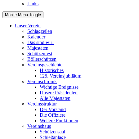
Links
Mobile Menu Toggle
Unser Verein
Schlagzeilen
Kalender
Das sind wir!
Majestäten
Schützenfest
Böllerschützen
Vereinsgeschichte
Historisches
125. Vereinsjubiläum
Vereinschronik
Wichtige Ereignisse
Unsere Präsidenten
Alle Majestäten
Vereinsstruktur
Der Vorstand
Die Offiziere
Weitere Funktionen
Vereinshaus
Schützensaal
Schießanlage