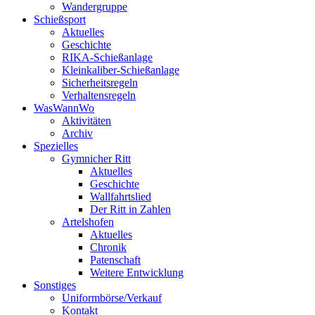
Wandergruppe
Schießsport
Aktuelles
Geschichte
RIKA-Schießanlage
Kleinkaliber-Schießanlage
Sicherheitsregeln
Verhaltensregeln
WasWannWo
Aktivitäten
Archiv
Spezielles
Gymnicher Ritt
Aktuelles
Geschichte
Wallfahrtslied
Der Ritt in Zahlen
Artelshofen
Aktuelles
Chronik
Patenschaft
Weitere Entwicklung
Sonstiges
Uniformbörse/Verkauf
Kontakt