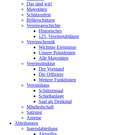
Das sind wir!
Majestäten
Schützenfest
Böllerschützen
Vereinsgeschichte
Historisches
125. Vereinsjubiläum
Vereinschronik
Wichtige Ereignisse
Unsere Präsidenten
Alle Majestäten
Vereinsstruktur
Der Vorstand
Die Offiziere
Weitere Funktionen
Vereinshaus
Schützensaal
Schießanlage
Saal als Denkmal
Mitgliedschaft
Satzung
Anreise
Abteilungen
Jugendabteilung
Aktuelles