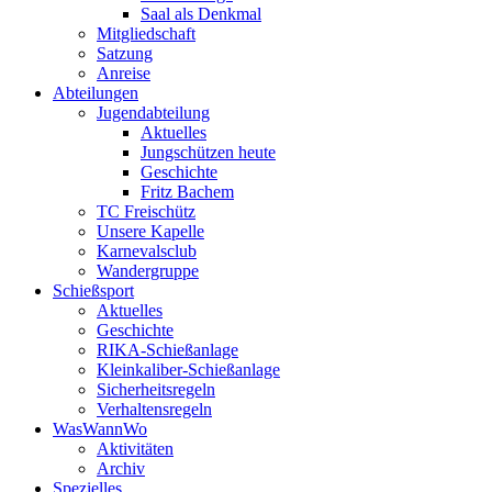
Saal als Denkmal
Mitgliedschaft
Satzung
Anreise
Abteilungen
Jugendabteilung
Aktuelles
Jungschützen heute
Geschichte
Fritz Bachem
TC Freischütz
Unsere Kapelle
Karnevalsclub
Wandergruppe
Schießsport
Aktuelles
Geschichte
RIKA-Schießanlage
Kleinkaliber-Schießanlage
Sicherheitsregeln
Verhaltensregeln
WasWannWo
Aktivitäten
Archiv
Spezielles