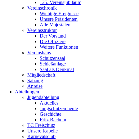
125. Vereinsjubiläum
Vereinschronik
Wichtige Ereignisse
Unsere Präsidenten
Alle Majestäten
Vereinsstruktur
Der Vorstand
Die Offiziere
Weitere Funktionen
Vereinshaus
Schützensaal
Schießanlage
Saal als Denkmal
Mitgliedschaft
Satzung
Anreise
Abteilungen
Jugendabteilung
Aktuelles
Jungschützen heute
Geschichte
Fritz Bachem
TC Freischütz
Unsere Kapelle
Karnevalsclub